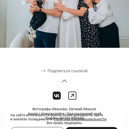
Поделиться ссылкой
Фотографы Ивановы. Евгений Иванов.
Анапа | Новороссийск | Краснодарский край
На сайте используются файлы cookie для работы сайта
Телефон 89 954 900 545
и анализа посещаемости.
Политика конфиденциальности
Все права защищены.